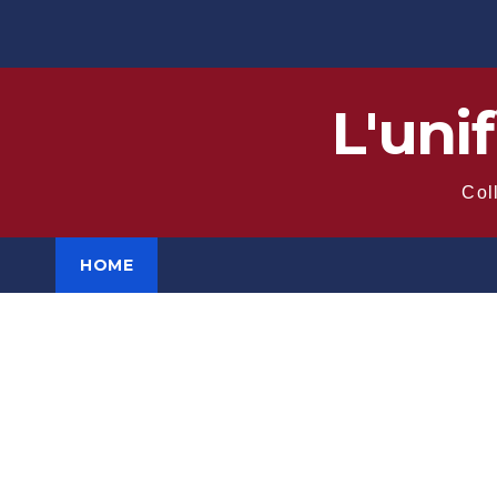
Salta
al
contenuto
L'uni
Coll
HOME