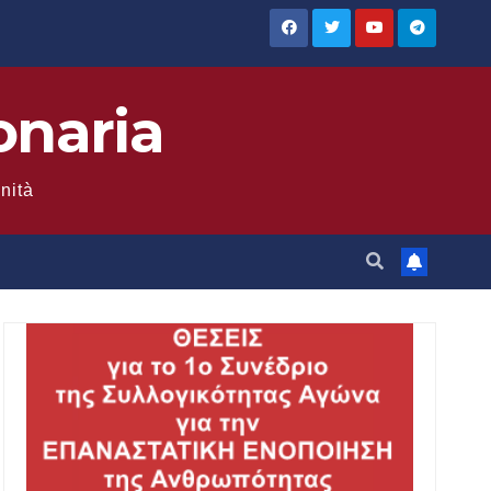
onaria
anità