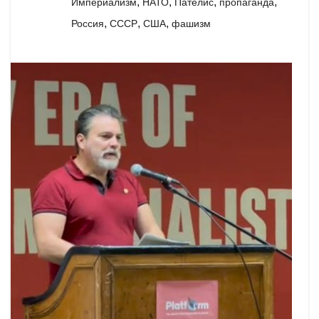
,
,
,
,
Империализм
НАТО
Пателис
пропаганда
,
,
,
Россия
СССР
США
фашизм