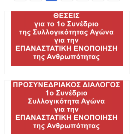
άρθρων