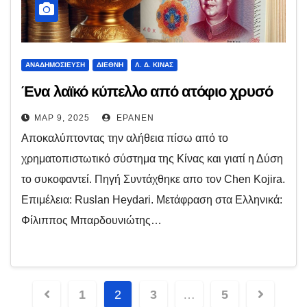
ΑΝΑΔΗΜΟΣΊΕΥΣΗ
ΔΙΕΘΝΉ
Λ. Δ. ΚΊΝΑΣ
Ένα λαϊκό κύπελλο από ατόφιο χρυσό
ΜΑΡ 9, 2025
EPANEN
Αποκαλύπτοντας την αλήθεια πίσω από το
χρηματοπιστωτικό σύστημα της Κίνας και γιατί η Δύση
το συκοφαντεί. Πηγή Συντάχθηκε απο τον Chen Kojira.
Επιμέλεια: Ruslan Heydari. Μετάφραση στα Ελληνικά:
Φίλιππος Μπαρδουνιώτης…
Σελιδοποίηση
1
2
3
…
5