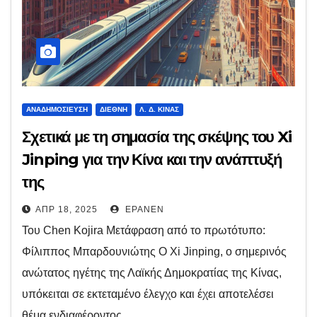
ΑΝΑΔΗΜΟΣΊΕΥΣΗ
ΔΙΕΘΝΉ
Λ. Δ. ΚΊΝΑΣ
Σχετικά με τη σημασία της σκέψης του Xi
Jinping για την Κίνα και την ανάπτυξή
της
ΑΠΡ 18, 2025
EPANEN
Του Chen Kojira Μετάφραση από το πρωτότυπο:
Φίλιππος Μπαρδουνιώτης Ο Xi Jinping, ο σημερινός
ανώτατος ηγέτης της Λαϊκής Δημοκρατίας της Κίνας,
υπόκειται σε εκτεταμένο έλεγχο και έχει αποτελέσει
θέμα ενδιαφέροντος…