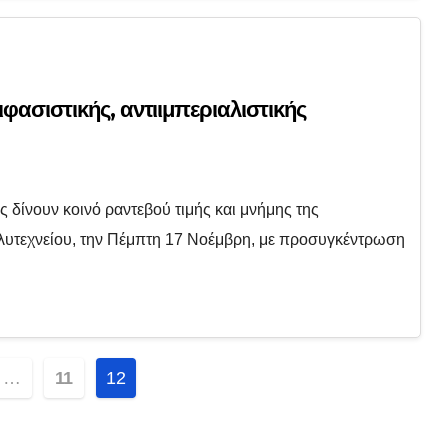
ιφασιστικής, αντιιμπεριαλιστικής
 δίνουν κοινό ραντεβού τιμής και μνήμης της
Πολυτεχνείου, την Πέμπτη 17 Νοέμβρη, με προσυγκέντρωση
οίηση
…
11
12