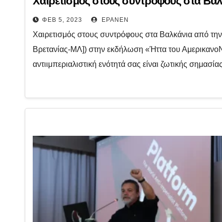
Χαιρετισμός στους συντρόφους στα Βαλ
ΦΕΒ 5, 2023
EPANEN
Χαιρετισμός στους συντρόφους στα Βαλκάνια από τη
Βρετανίας-ΜΛ]) στην εκδήλωση «Ήττα του Αμερικανο
αντιιμπεριαλιστική ενότητά σας είναι ζωτικής σημασί