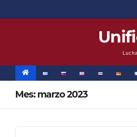
Saltar
al
contenido
Unif
Lucha
Mes:
marzo 2023