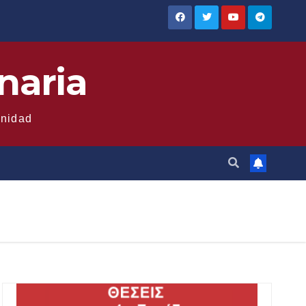
naria
anidad