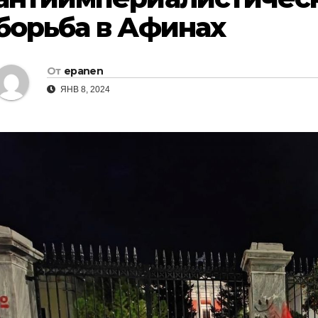
борьба в Афинах
От
epanen
ЯНВ 8, 2024