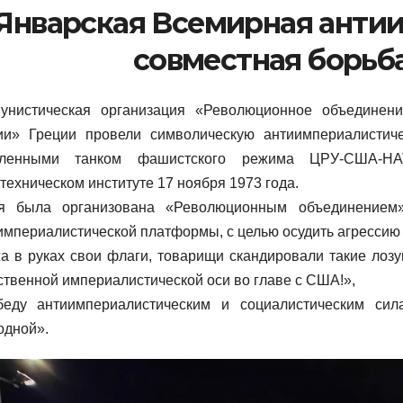
Январская Всемирная анти
совместная борьба
унистическая организация «Революционное объединен
ии» Греции провели символическую антиимпериалистич
мленными танком фашистского режима ЦРУ-США-НА
техническом институте 17 ноября 1973 года.
я была организована «Революционным объединением
империалистической платформы, с целью осудить агресси
а в руках свои флаги, товарищи скандировали такие лозу
ственной империалистической оси во главе с США!»,
беду антиимпериалистическим и социалистическим си
одной».