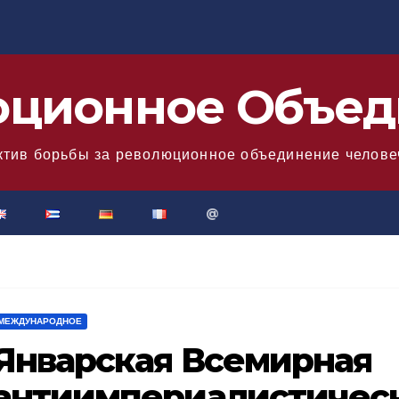
юционное Объед
ктив борьбы за революционное объединение челове
@
МЕЖДУНАРОДНОЕ
Январская Всемирная
антиимпериалистическ