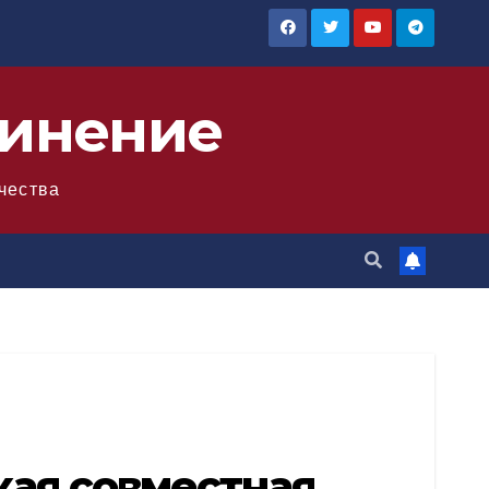
инение
чества
ая совместная