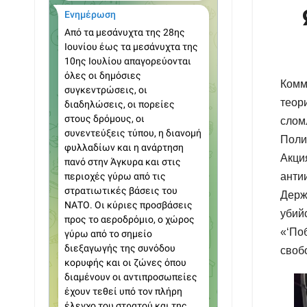
Комм
теор
сло
Поли
Акци
анти
Держ
убий
«‘По
своб