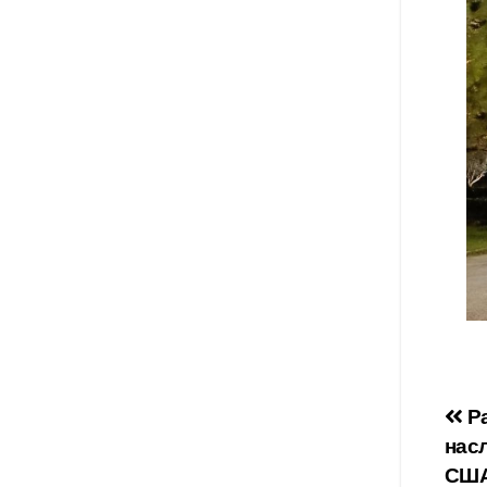
На
Ра
нас
по
США