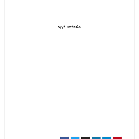
Αγγλ. υπότιτλοι