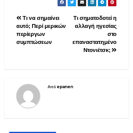
Πλοήγηση
Τι να σημαίνει
Τι σηματοδοτεί η
αυτό; Περί μερικών
αλλαγή ηγεσίας
άρθρων
περίεργων
στο
συμπτώσεων
επαναστατημένο
Ντονιέτσκ;
Από
epanen