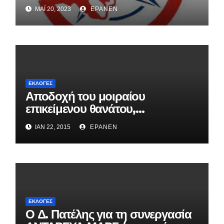
ΜΆΙ 20, 2023
EPANEN
ΕΚΛΟΓΈΣ
Αποδοχή του μοιραίου
επικείμενου θανάτου,
“διαπραγμάτευση” ή μέτωπο
ΙΑΝ 22, 2015
EPANEN
αγώνα;
ΕΚΛΟΓΈΣ
Ο Δ. Πατέλης για τη συνεργασία