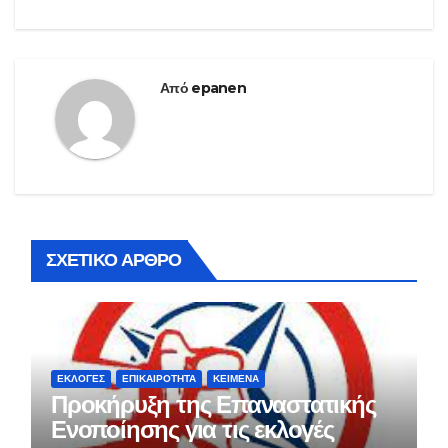
Από
epanen
ΣΧΕΤΙΚΌ ΆΡΘΡΟ
ΕΚΛΟΓΈΣ
ΕΠΙΚΑΙΡΌΤΗΤΑ
ΚΕΊΜΕΝΑ
Προκήρυξη της Επαναστατικής
Ενοποίησης για τις εκλογές