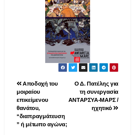
Πλοήγηση
Αποδοχή του
Ο Δ. Πατέλης για
μοιραίου
τη συνεργασία
άρθρων
επικείμενου
ΑΝΤΑΡΣΥΑ-ΜΑΡΣ /
θανάτου,
ηχητικό
“διαπραγμάτευση
” ή μέτωπο αγώνα;