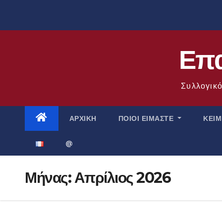
Μετάβαση
στο
περιεχόμενο
Επα
Συλλογικό
ΑΡΧΙΚΉ
ΠΟΙΟΊ ΕΊΜΑΣΤΕ
ΚΕΊ
@
Μήνας:
Απρίλιος 2026