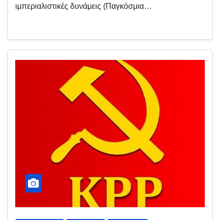
ιμπεριαλιστικές δυνάμεις (Παγκόσμια…