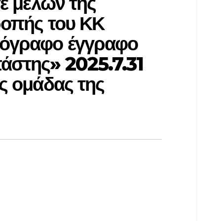
τε μελών της
ροπής του ΚΚ
πόγραφο έγγραφο
άστης» 2025.7.31
ς ομάδας της