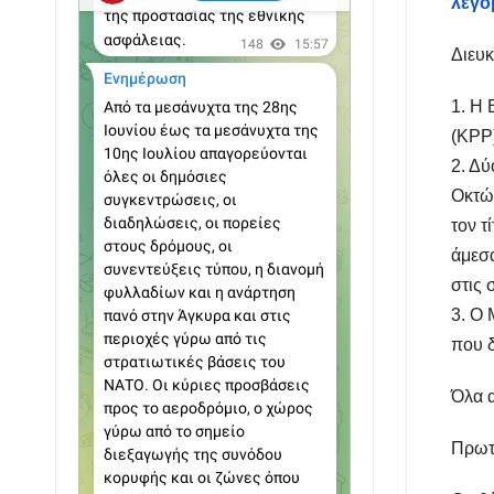
λεγό
Διευκ
1. Η 
(KPP)
2. Δύ
Οκτώ
τον τ
άμεσα
στις 
3. Ο 
που δ
Όλα 
Πρωτ