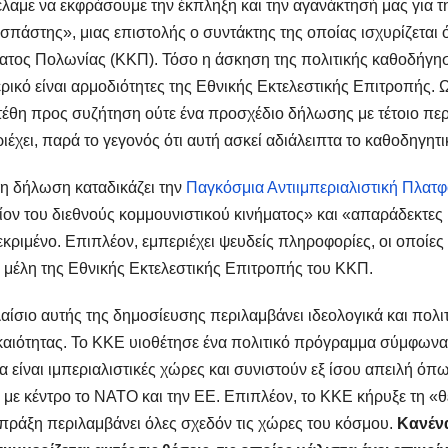
λαμε να εκφράσουμε την έκπληξη και την αγανάκτησή μας για 
σπάστης», μιας επιστολής ο συντάκτης της οποίας ισχυρίζεται 
ατος Πολωνίας (ΚΚΠ). Τόσο η άσκηση της πολιτικής καθοδήγη
ρικό είναι αρμοδιότητες της Εθνικής Εκτελεστικής Επιτροπής.
τέθη προς συζήτηση ούτε ένα προσχέδιο δήλωσης με τέτοιο περ
ιέχει, παρά το γεγονός ότι αυτή ασκεί αδιάλειπτα το καθοδηγητι
η δήλωση καταδικάζει την
Παγκόσμια Αντιιμπεριαλιστική Πλατ
ίον του διεθνούς κομμουνιστικού κινήματος» και «απαράδεκτες 
κριμένο. Επιπλέον, εμπεριέχει ψευδείς πληροφορίες, οι οποίε
 μέλη της Εθνικής Εκτελεστικής Επιτροπής του ΚΚΠ.
αίσιο αυτής της δημοσίευσης περιλαμβάνει ιδεολογικά και πολι
αιότητας. Το ΚΚΕ υιοθέτησε ένα πολιτικό πρόγραμμα σύμφωνα μ
 είναι ιμπεριαλιστικές χώρες και συνιστούν εξ ίσου απειλή 
με κέντρο το ΝΑΤΟ και την ΕΕ. Επιπλέον, το ΚΚΕ κήρυξε τη «
πράξη περιλαμβάνει όλες σχεδόν τις χώρες του κόσμου.
Κανέν