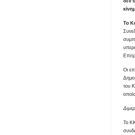
δεν σ
κίνη
Το Κ
Συνεδ
συμπε
υπερά
Επιτρ
Οι επ
Δημοκ
του Κ
οποία
Διμερ
Το ΚΚ
συνδι