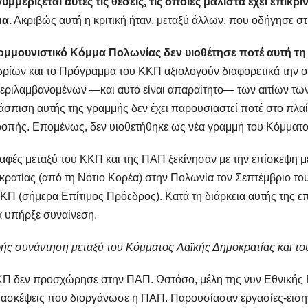
υμμερίζεται αυτές τις θέσεις, τις οποίες μάλιστα έχει επικρί
μα.
Ακριβώς αυτή η κριτική ήταν, μεταξύ άλλων, που οδήγησε σ
ομμουνιστικό Κόμμα Πολωνίας δεν υιοθέτησε ποτέ αυτή τ
ρίων και το Πρόγραμμα του ΚΚΠ αξιολογούν διαφορετικά την οι
ριλαμβανομένων —και αυτό είναι απαραίτητο— των αιτίων των
σπιση αυτής της γραμμής δεν έχει παρουσιαστεί ποτέ στο πλαί
οπής. Επομένως, δεν υιοθετήθηκε ως νέα γραμμή του Κόμματο
αφές μεταξύ του ΚΚΠ και της ΠΑΠ ξεκίνησαν με την επίσκεψη μ
ρατίας (από τη Νότιο Κορέα) στην Πολωνία τον Σεπτέμβριο του
ΚΠ (σήμερα Επίτιμος Πρόεδρος). Κατά τη διάρκεια αυτής της ε
 υπήρξε συναίνεση.
ής συνάντηση μεταξύ του Κόμματος Λαϊκής Δημοκρατίας και το
Π δεν προσχώρησε στην ΠΑΠ. Ωστόσο, μέλη της νυν Εθνικής 
ασκέψεις που διοργάνωσε η ΠΑΠ. Παρουσίασαν εργασίες-εισηγή