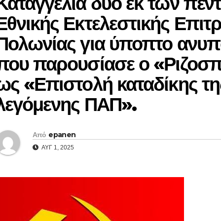
Καταγγελία δύο εκ των πέν
Εθνικής Εκτελεστικής Επιτ
Πολωνίας για ύποπτο ανυ
που παρουσίασε ο «Ριζοσπ
ως «Επιστολή καταδίκης τη
λεγόμενης ΠΑΠ».
Από
epanen
ΑΥΓ 1, 2025