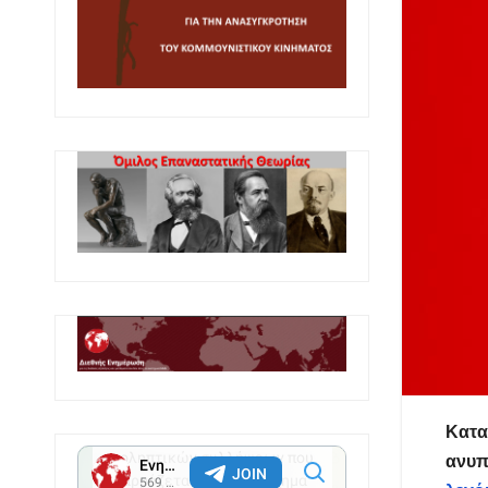
Κατα
ανυπ