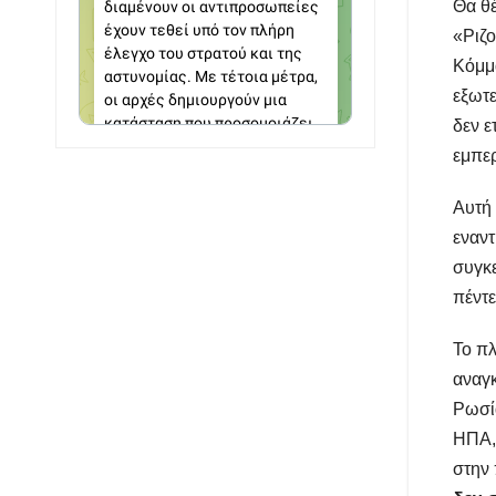
Θα θέ
«Ριζο
Κόμμ
εξωτε
δεν ε
εμπερ
Αυτή 
εναντ
συγκε
πέντε
Το πλ
αναγκ
Ρωσία
ΗΠΑ, 
στην 