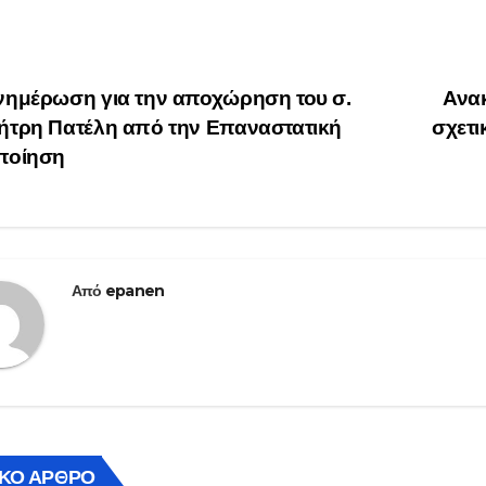
οήγηση
ημέρωση για την αποχώρηση του σ.
Ανα
ήτρη Πατέλη από την Επαναστατική
σχετι
θρων
ποίηση
Από
epanen
ΙΚΌ ΆΡΘΡΟ