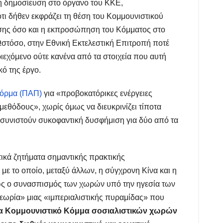
τη δημοσίευση στο όργανο του ΚΚΕ,
ότι δήθεν εκφράζει τη θέση του Κομμουνιστικού
σης όσο και η εκπροσώπηση του Κόμματος στο
 Ωστόσο, στην Εθνική Εκτελεστική Επιτροπή ποτέ
ιεχόμενο ούτε κανένα από τα στοιχεία που αυτή
κό της έργο.
φόρμα (ΠΑΠ)
για «προβοκατόρικες ενέργειες
μεθόδους», χωρίς όμως να διευκρινίζει τίποτα
ς συνιστούν συκοφαντική δυσφήμιση για δύο από τα
τικά ζητήματα σημαντικής πρακτικής
ε το οποίο, μεταξύ άλλων, η σύγχρονη Κίνα και η
όπως ο συνασπισμός των χωρών υπό την ηγεσία των
θεωρία» μιας «ιμπεριαλιστικής πυραμίδας» που
α Κομμουνιστικό Κόμμα σοσιαλιστικών χωρών