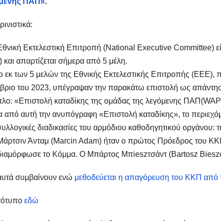
μενης ΠΑΠ»
.
ρινιστικά:
Εθνική Εκτελεστική Επιτροπή (National Executive Committee) 
 και απαρτίζεται σήμερα από 5 μέλη.
ο εκ των 5 μελών της Εθνικής Εκτελεστικής Επιτροπής (ΕΕΕ), 
βριο του 2023, υπέγραψαν την παρακάτω επιστολή ως απάντη
ίτλο: «Επιστολή καταδίκης της ομάδας της λεγόμενης ΠΑΠ(WAP)
 από αυτή την ανυπόγραφη «Επιστολή καταδίκης», το περιεχό
συλλογικές διαδικασίες του αρμόδιου καθοδηγητικού οργάνου: 
Μάρτσιν Άνταμ (Marcin Adam) ήταν ο πρώτος Πρόεδρος του KΚΠ 
ιαμόρφωσε το Κόμμα. Ο Μπάρτος Μπieszτσάντ (Bartosz Bieszcz
αυτά συμβαίνουν ενώ
μεθοδεύεται η απαγόρευση του ΚΚΠ από τ
ότυπο
εδώ