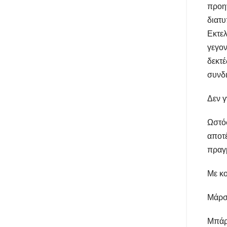
προηγ
διατυ
Εκτελ
γεγον
δεκτέ
συνδ
Δεν γ
Ωστόσ
αποτέ
πραγμ
Με κο
Μάρσι
Μπάρτ