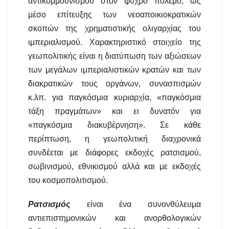
αντικομμουνισμού στον ψυχρό πόλεμο, ως
μέσο επίτευξης των νεοαποικιοκρατικών
σκοπών της χρηματιστικής ολιγαρχίας του
ιμπεριαλισμού. Χαρακτηριστικό στοιχείο της
γεωπολιτικής είναι η διατύπωση των αξιώσεων
των μεγάλων ιμπεριαλιστικών κρατών και των
διακρατικών τους οργάνων, συνασπισμών
κ.λπ. για παγκόσμια κυριαρχία, «παγκόσμια
τάξη πραγμάτων» και ει δυνατόν για
«παγκόσμια διακυβέρνηση». Σε κάθε
περίπτωση, η γεωπολιτική διαχρονικά
συνδέεται με διάφορες εκδοχές ρατσισμού,
σωβινισμού, εθνικισμού αλλά και με εκδοχές
του κοσμοπολιτισμού.
Ρατσισμός
είναι ένα συνονθύλευμα
αντιεπιστημονικών και ανορθολογικών