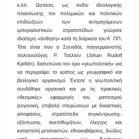
κ.λπ. Ωστόσο, ως πεδίο ιδεολογικής
πλαισίωσης τον πολεμικών και πολιτικών
επιδιώξεών των αντιμαχόμενων
ιμπεριαλιστικών στρατοπέδων γνώρισε
ιδιαίτερη «άνθηση» κατά τη διάρκεια του Α΄ ΠΠ.
Τότε είναι που ο Σουηδός παγγερμανιστής
πολιτειολόγος Ρ. Τσέλλεν (Johan Rudolf
Kjellén), διατυπώνει τον όρο «γεωπολιτική» για
να περιγράψει
το κράτος ως γεωγραφικό και
βιολογικό οργανισμό
. Έκτοτε η γεωπολιτική
συνδέθηκε οργανικά και με τις πρακτικές
«θεσμικές» εφαρμογές του ρατσισμού
(ευγονική, επιβολή στειρώσεων με δικαστικές
αποφάσεις, στρατόπεδα συγκέντρωσης-
εξόντωσης ανεπιθυμήτων, έλεγχος και
καταστολή μεταναστών, εθνοκαθάρσεις, διώξεις