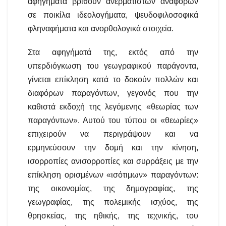
αφηγήματα βρίθουν ανερμάτιστων αναφορών
σε ποικίλα ιδεολογήματα, ψευδοφιλοσοφικά
φληναφήματα και ανορθολογικά στοιχεία.
Στα αφηγήματά της, εκτός από την
υπερδιόγκωση του γεωγραφικού παράγοντα,
γίνεται επίκληση κατά το δοκούν πολλών και
διαφόρων παραγόντων, γεγονός που την
καθιστά εκδοχή της λεγόμενης «θεωρίας των
παραγόντων». Αυτού του τύπου οι «θεωρίες»
επιχειρούν να περιγράψουν και να
ερμηνεύσουν την δομή και την κίνηση,
ισορροπίες ανισορροπίες και συρράξεις με την
επίκληση ορισμένων «ισότιμων» παραγόντων:
της οικονομίας, της δημογραφίας, της
γεωγραφίας, της πολεμικής ισχύος, της
θρησκείας, της ηθικής, της τεχνικής, του