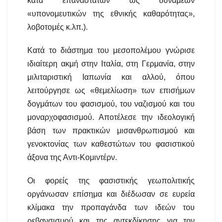
κατά επαναστατών ως δυνάμεων
«υπονομευτικών της εθνικής καθαρότητας»,
λοβοτομές κ.λπ.).
Κατά το διάστημα του μεσοπολέμου γνώρισε
ιδιαίτερη ακμή στην Ιταλία, στη Γερμανία, στην
μιλιταριστική Ιαπωνία και αλλού, όπου
λειτούργησε ως «θεμελίωση» των επισήμων
δογμάτων του φασισμού, του ναζισμού και του
μοναρχοφασισμού. Αποτέλεσε την ιδεολογική
βάση των πρακτικών μισανθρωπισμού και
γενοκτονίας των καθεστώτων του φασιστικού
άξονα της Αντι-Κομιντέρν.
Οι φορείς της φασιστικής γεωπολιτικής
οργάνωσαν επίσημα και διέδωσαν σε ευρεία
κλίμακα την προπαγάνδα των ιδεών του
ρεβανσισμού και της αντεκδίκησης για τον