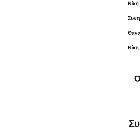
Νίκη
Συντ
Θάνα
Νίκη
Ό
Συ