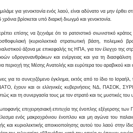
μιλάμε για γενοκτονία ενός λαού, είναι αδύνατο να μην έρθει 
5 χρόνια βρίσκεται υπό διαρκή διωγμό και γενοκτονία.
ρέπει επίσης να ξεχνάμε ότι το ρατσιστικό σιωνιστικό κράτος
οσθοφυλακή (κυριολεκτικά στρατιωτική βάση, πολεμικό β
ιαλιστικού άξονα με επικεφαλής τις ΗΠΑ, για τον έλεγχο της σ
ροών υδρογονανθράκων και ενέργειας και για τη διασφάλιση 
να περιοχή της Μέσης Ανατολής και ευρύτερα του αραβικού και 
ες για το συνεχιζόμενο έγκλημα, εκτός από το ίδιο το Ισραήλ,
ΝΑΤΟ, έχουν και οι ελληνικές κυβερνήσεις ΝΔ, ΠΑΣΟΚ, ΣΥΡΙΖ
τώς και τη συνεργασία τους με τον στρατό και τις μυστικές του 
τοφανής επιχειρησιακή επιτυχία της ένοπλης εξέγερσης των Πα
έλεσμα ενός μακροχρόνιου ένοπλου και μη αγώνα του παλαισ
ής και κυριολεκτικής αποικιοποίησης αυτού του λαού στην ίδ