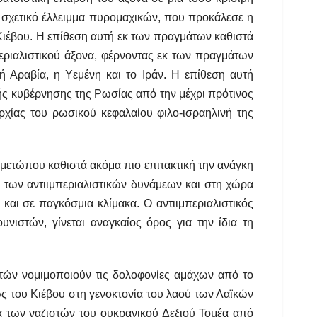
ο σχετικό έλλειμμα πυρομαχικών, που προκάλεσε η
ιέβου. Η επίθεση αυτή εκ των πραγμάτων καθιστά
εριαλιστικού άξονα, φέρνοντας εκ των πραγμάτων
 Αραβία, η Υεμένη και το Ιράν. Η επίθεση αυτή
ής κυβέρνησης της Ρωσίας από την μέχρι πρότινος
χίας του ρωσικού κεφαλαίου φιλο-ισραηλινή της
μετώπου καθιστά ακόμα πιο επιτακτική την ανάγκη
των αντιιμπεριαλιστικών δυνάμεων και στη χώρα
και σε παγκόσμια κλίμακα. Ο αντιιμπεριαλιστικός
ιστών, γίνεται αναγκαίος όρος για την ίδια τη
ετών νομιμοποιούν τις δολοφονίες αμάχων από το
ώς του Κιέβου στη γενοκτονία του λαού των Λαϊκών
 των ναζιστών του ουκρανικού Δεξιού Τομέα από