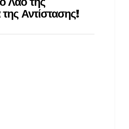
ο Λαό της
 της Αντίστασης!