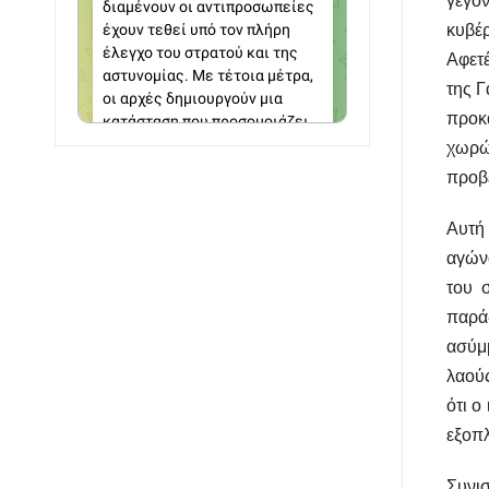
γεγον
κυβέ
Αφετέ
της Γ
προκα
χωρώ
προβε
Αυτή 
αγώνα
του 
παρά
ασύμ
λαούς
ότι ο
εξοπλ
Συνισ