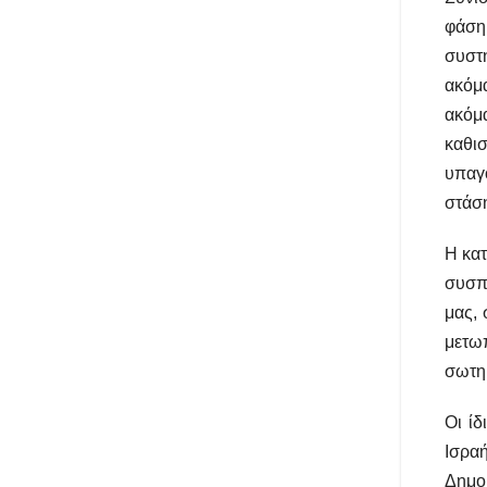
φάση,
συστη
ακόμ
ακόμ
καθισ
υπαγ
στάσ
Η κατ
συσπ
μας, 
μετω
σωτηρ
Οι ίδ
Ισραή
Δημο