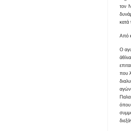
τον 
δυνάμ
κατά 
Από κ
Ο αγώ
άθλια
επιτα
που λ
διαλ
αγών
Παλα
όπου 
συμμ
διεξά