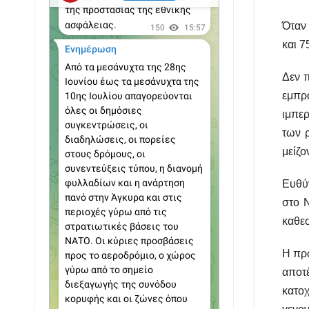
Όταν 
και 7
Δεν π
εμπρ
ιμπερ
των 
μείζο
Ευθύν
στο 
καθεσ
Η πρω
αποτ
κατοχ