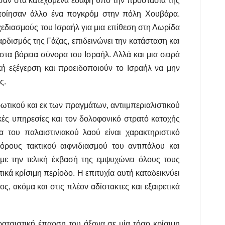
ασαν στα κατεχόμενα εδάφη υπό την προστασία της
ποίησαν άλλο ένα πογκρόμ στην πόλη Χουβάρα.
χεδιασμούς του Ισραήλ για μια επίθεση στη Λωρίδα
αρδισμός της Γάζας, επιδεινώνει την κατάσταση και
τα βόρεια σύνορα του Ισραήλ. Αλλά και μια σειρά
ή εξέγερση και προειδοποιούν το Ισραήλ να μην
ς.
ωτικού και εκ των πραγμάτων, αντιιμπεριαλιστικού
ικές υπηρεσίες και τον δολοφονικό στρατό κατοχής
α του παλαιστινιακού λαού είναι χαρακτηριστικό
όρους τακτικού αιφνιδιασμού του αντιπάλου και
ε την τελική έκβασή της εμψυχώνει όλους τους
τικά κρίσιμη περίοδο. Η επιτυχία αυτή καταδεικνύει
ος, ακόμα και στις πλέον αδίστακτες και εξαιρετικά
ρατσιστική έπαρση του άξονα σε μία τόσο κρίσιμη