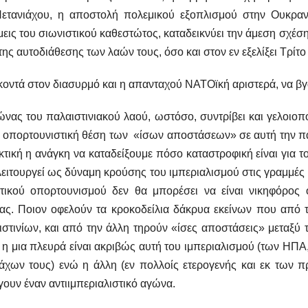
Νετανιάχου, η αποστολή πολεμικού εξοπλισμού στην Ουκραν
εις του σιωνιστικού καθεστώτος, καταδεικνύει την άμεση σχέ
της αυτοδιάθεσης των λαών τους, όσο και στον εν εξελίξει Τρί
οντά στον διασυρμό και η απανταχού ΝΑΤΟϊκή αριστερά, να βγά
νας του παλαιστινιακού λαού, ωστόσο, συντρίβει και γελοιοποι
 οπορτουνιστική θέση των «ίσων αποστάσεων» σε αυτή την πα
κτική η ανάγκη να καταδείξουμε πόσο καταστροφική είναι για τ
ειτουργεί ως δύναμη κρούσης του ιμπεριαλισμού στις γραμμές 
υτικού οπορτουνισμού δεν θα μπορέσει να είναι νικηφόρος ο
ας. Ποιον οφελούν τα κροκοδείλια δάκρυα εκείνων που από τ
ιστινίων, και από την άλλη τηρούν «ίσες αποστάσεις» μεταξ
η μια πλευρά είναι ακριβώς αυτή του ιμπεριαλισμού (των ΗΠΑ,
άχων τους) ενώ η άλλη (εν πολλοίς ετερογενής και εκ των π
γουν έναν αντιιμπεριαλιστικό αγώνα.