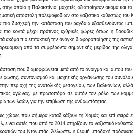
 στην οποία η Παλαιστίνιοι μαχητές αξιοποίησαν ακόμα και τ
ματική αποστολή πολεμοφοδίων στο ναζιστικό καθεστώς του Κ
α πιο δυσχερή την κατάσταση του ραγδαία εξασθενούντος ιμπ
α πιο κοντά μέχρι πρότινος εχθρικές χώρες όπως η Σαουδική
τά ακόμα πιο επιτακτική την ανάγκη διαφοροποίησης της αστικ
ορευόμενη από τα συμφέροντα σημαντικής μερίδας της ολιγαρ
η.
άσταση που διαμορφώνεται μετά από το άνοιγμα και αυτού του 
είρωσης, συντονισμού και μαχητικής οργάνωσης του συνόλου 
στην περιοχή της ανατολικής μεσογείου, των Βαλκανίων, αλλά 
πικός αγώνας, με πρωτοπόρο σε αυτόν τον ρόλο των κομμουν
ία των λαών, για την επιβίωση της ανθρωπότητας.
ιες χώρες που σήμερα καταδικάζουν τη Χαμάς και επί σειρά 
λ, είναι αυτές που από το 2014 στηρίζουν το ναζιστικό καθεστ
κρατιών του Ντονμπάς. Άλλωστε, η θερμή υποδοχή πρόσφατα