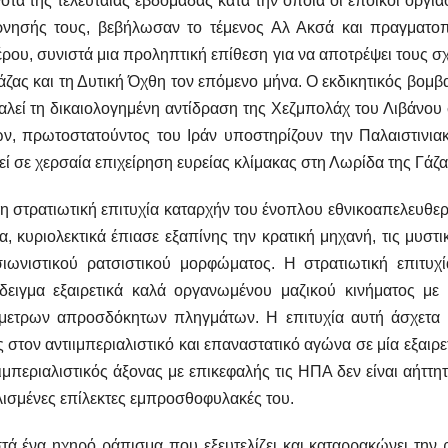
ότα της τελευταίας εβδομάδας κατά την οποία οι έποικοι οργί
ρνησής τους, βεβήλωσαν το τέμενος Αλ Ακσά και πραγματο
ρου, συνιστά μια προληπτική επίθεση για να αποτρέψει τους σ
άζας και τη Δυτική Όχθη τον επόμενο μήνα. Ο εκδικητικός βομβ
λεί τη δικαιολογημένη αντίδραση της Χεζμπολάχ του Λιβάνου σ
ν, πρωτοστατούντος του Ιράν υποστηρίζουν την Παλαιστινιακ
ί σε χερσαία επιχείρηση ευρείας κλίμακας στη Λωρίδα της Γάζα
η στρατιωτική επιτυχία καταρχήν του ένοπλου εθνικοαπελευθερ
, κυριολεκτικά έπιασε εξαπίνης την κρατική μηχανή, τις μυστ
σιωνιστικού ρατσιστικού μορφώματος. Η στρατιωτική επιτυχί
δειγμα εξαιρετικά καλά οργανωμένου μαζικού κινήματος με 
μετρων απροσδόκητων πληγμάτων. Η επιτυχία αυτή άσχετα μ
 στον αντιιμπεριαλιστικό και επαναστατικό αγώνα σε μία εξαιρε
 ιμπεριαλιστικός άξονας με επικεφαλής τις ΗΠΑ δεν είναι αήττητ
ισμένες επίλεκτες εμπροσθοφυλακές του.
τά ένα ηχηρό ράπισμα που εξευτελίζει και καταρρακώνει την 