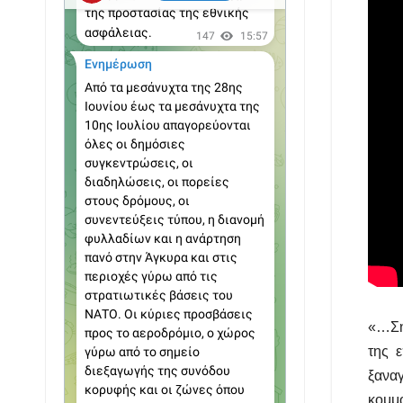
«…Σήμ
της 
ξανα
κομμ