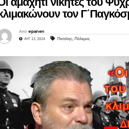
Οι αμαχητί νικητές του Ψυχ
κλιμακώνουν τον Γ΄Παγκόσ
Από
epanen
,
Πατέλης
Πόλεμος
ΑΥΓ 13, 2024