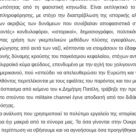
ωπότητας από τη φασιστική κτηνωδία. Είναι εκπληκτικό τ
πληροφόρησης, με στόχο την διαστρέβλωση της ιστορικής αλή
νων ακριβώς των δυνάμεων που συνέβαλαν αποφασιστικά στ
οντές» κονδυλοφόροι, «ιστορικοί», δημοσιογράφοι, πολιτικά
ντας χρήση των γκεμπελικών μεθόδων πλύσης εγκεφάλων, 
γώγησης από αυτά των ναζί, κόπτονται να ετοιμάσουν το έδαφ
ινής δύναμης κρούσης του παγκόσμιου κεφαλαίου, στόχων αντ
λιρροϊκό κύμα ψεύδους, επενδυμένο με την αχλή του χολιγουντ
Αμερικανού, πού «σπεύδει να απελευθερώσει την Ευρώπη κα
θόντος περιπλέκονται με τους εφιάλτες του παρόντος και του
όσπασμα από κείμενο του κ.Δημήτρη Πατέλη, τράβηξε την προ
το στούντιο του militaire channel έγινε αποδεκτή από τον δ
Μόσχας.
α ανάλυση που χρησιμοποιεί το πολύτιμο εργαλείο της ιστορίας
α όχι μακριά από τα σύνορα μας. Τα όσα γίνονται στην Ουκρ
α περίπτωση να σβήσουμε και να αγνοήσουμε όσα προηγήθηκαν