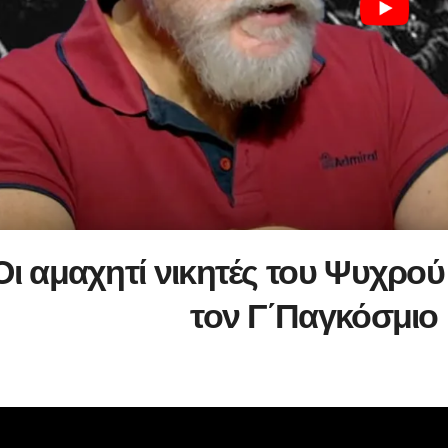
Οι αμαχητί νικητές του Ψυχρο
τον Γ΄Παγκόσμιο