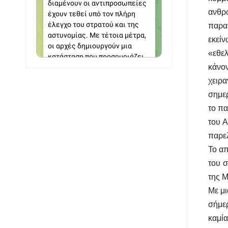
ανθρ
παρα
εκεί
«εθελ
κάνο
χειρα
σημερ
το πα
του 
παρελ
Το απ
του σ
της 
Με μι
σήμερ
καμί