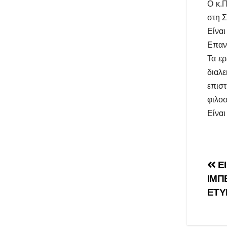
Ο κ.Π
στη Σ
Είνα
Επαν
Τα ερ
διαλε
επιστ
φιλοσ
Είναι
Πλ
ΕΙ
ΙΜΠ
άρ
ΕΤΥ