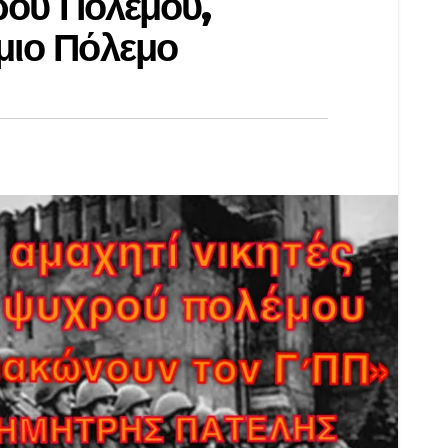
ρού Πολέμου,
μιο Πόλεμο