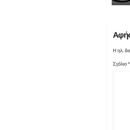
Αφήσ
Η ηλ. δι
Σχόλιο
*