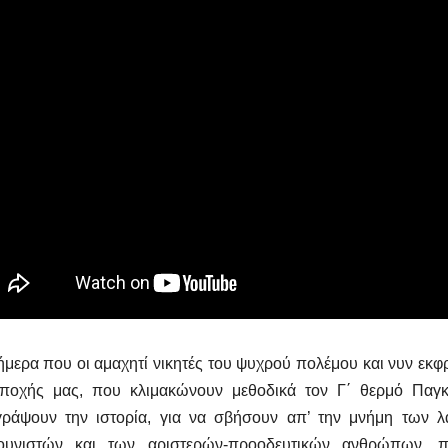
ερα που οι αμαχητί νικητές του ψυχρού πολέμου και νυν εκφρ
εποχής μας, που κλιμακώνουν μεθοδικά τον Γ΄ θερμό Παγκ
γράψουν την ιστορία, για να σβήσουν απ’ την μνήμη των 
ουνιστών και των αριστερών-προοδευτικών ανθρώπων, 