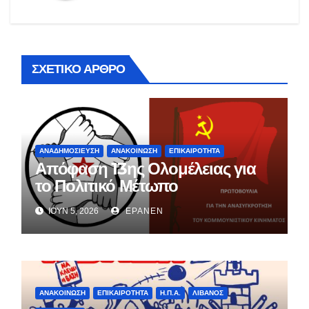
ΣΧΕΤΙΚΌ ΆΡΘΡΟ
ΑΝΑΔΗΜΟΣΊΕΥΣΗ
ΑΝΑΚΟΊΝΩΣΗ
ΕΠΙΚΑΙΡΌΤΗΤΑ
Απόφαση 13ης Ολομέλειας για
το Πολιτικό Μέτωπο
ΙΟΎΝ 5, 2026
EPANEN
ΑΝΑΚΟΊΝΩΣΗ
ΕΠΙΚΑΙΡΌΤΗΤΑ
Η.Π.Α.
ΛΊΒΑΝΟΣ