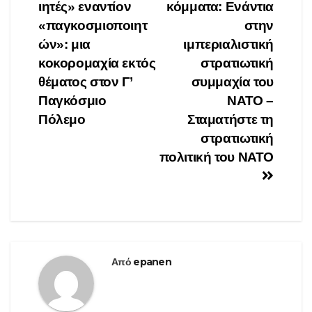
άρθρων
ιητές» εναντίον
κόμματα: Ενάντια
«παγκοσμιοποιητ
στην
ών»: μια
ιμπεριαλιστική
κοκορομαχία εκτός
στρατιωτική
θέματος στον Γ’
συμμαχία του
Παγκόσμιο
ΝΑΤΟ –
Πόλεμο
Σταματήστε τη
στρατιωτική
πολιτική του ΝΑΤΟ
Από
epanen