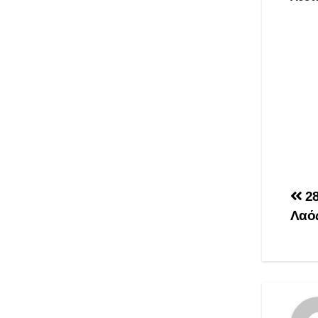
Πλ
28
Λαός
άρ