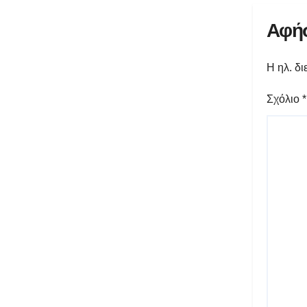
Αφήσ
Η ηλ. δι
Σχόλιο
*