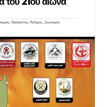
α του 21ου αιώνα
,
,
,
λισμός
Παλαιστίνη
Πόλεμος
Σιωνισμός