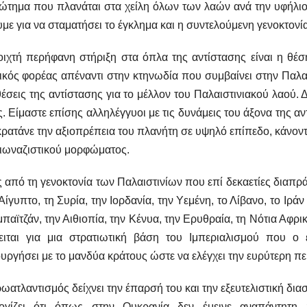
ώτημα που πλανάται στα χείλη όλων των λαών ανά την υφήλιο ε
με για να σταματήσει το έγκλημα και η συντελούμενη γενοκτονία
ιχτή περήφανη στήριξη στα όπλα της αντίστασης είναι η θέσ
ικός φορέας απέναντι στην κτηνωδία που συμβαίνει στην Παλαισ
θέσεις της αντίστασης για το μέλλον του Παλαιστινιακού λαού.
ς. Είμαστε επίσης αλληλέγγυοι με τις δυνάμεις του άξονα της α
ρατάνε την αξιοπρέπεια του πλανήτη σε υψηλό επίπεδο, κάνο
ιωναζιστικού μορφώματος.
 από τη γενοκτονία των Παλαιστινίων που επί δεκαετίες διαπρά
Αίγυπτο, τη Συρία, την Ιορδανία, την Υεμένη, το Λίβανο, το Ιρά
παϊτζάν, την Αιθιοπία, την Κένυα, την Ερυθραία, τη Νότια Αφρι
ειται για μια στρατιωτική βάση του Ιμπεριαλισμού που ο
υργήσει με το μανδύα κράτους ώστε να ελέγχει την ευρύτερη πε
ωατλαντισμός δείχνει την έπαρσή του και την εξευτελιστική δια
ογίζει ότι όπως στην Ουκρανία δεν έμεινε αναπάντητη 