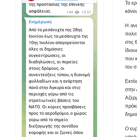
Το ερ
κάνου
Η ανο
πολιτ
στις 
ίδιου
που κ
του σ
Εκτός
στην 
Αζερμ
πρόκ
δημιο
Ο ευρ
υπολ