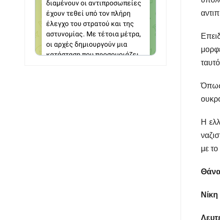
αντιπ
Επειδ
μορφ
ταυτό
Όπως 
ουκρο
Η ελλ
ναζισ
με το
Θάνα
Νίκη
Λευτ