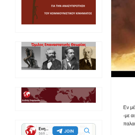
Εν μέ
-με α
παλαι