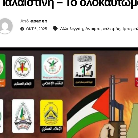
Παλαιστίνη – Το ολοκαύτωμ
Από
epanen
,
,
Αλληλεγγύη
Αντιιμπεριαλισμός
Ιμπερια
ΟΚΤ 6, 2025