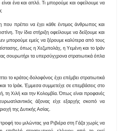
ίναι ένα και απλό. Τι μπορούμε και οφείλουμε να
;
η που πρέπει να έχει κάθε έντιμος άνθρωπος και
τίνη. Την ίδια στήριξη οφείλουμε να δείξουμε και
 Δεν μπορούμε εμείς να ξέρουμε καλύτερα από τους
ντίστασης, όπως η Χεζμπολάχ, η Υεμένη και το Ιράν
ντας σουρωτήρι τα υπερσύγχρονα στρατιωτικά όπλα
ττει το κράτος-δολοφόνος έχει επέμβει στρατιωτικά
ν και το Ιράκ. Έμμεσα συμμετείχε σε επεμβάσεις στο
κή, τη Χιλή και την Κολομβία. Όπως είναι προφανές
 ευρωατλαντικός άξονας είχε εξαρχής σκοπό να
ριοχή της Δυτικής Ασίας.
στροφή του μιλώντας για Ριβιέρα στη Γάζα χωρίς να
η επιβολή στρατιωτικού ελέγχου από το εκεί