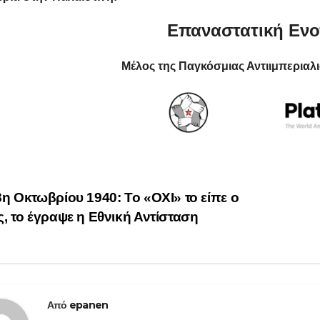
Επαναστατική Εν
Μέλος της Παγκόσμιας Αντιιμπεριαλ
οήγηση
η Οκτωβρίου 1940: Το «ΟΧΙ» το είπε ο
, το έγραψε η Εθνική Αντίσταση
θρων
Από
epanen