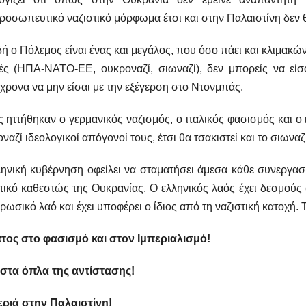
ροσωπευτικό ναζιστικό μόρφωμα έτσι και στην Παλαιστίνη δεν θ
ή ο Πόλεμος είναι ένας και μεγάλος, που όσο πάει και κλιμακώνε
ές (ΗΠΑ-ΝΑΤΟ-ΕΕ, ουκροναζί, σιωναζί), δεν μπορείς να είσα
χρονα να μην είσαι με την εξέγερση στο Ντονμπάς.
ηττήθηκαν ο γερμανικός ναζισμός, ο ιταλικός φασισμός και ο 
ναζί ιδεολογικοί απόγονοί τους, έτσι θα τσακιστεί και το σιωνα
ηνική κυβέρνηση οφείλει να σταματήσει άμεσα κάθε συνεργασί
τικό καθεστώς της Ουκρανίας. Ο ελληνικός λαός έχει δεσμούς 
 ρωσικό λαό και έχει υποφέρει ο ίδιος από τη ναζιστική κατοχή.
τος στο φασισμό και στον Ιμπεριαλισμό!
 στα όπλα της αντίστασης!
εριά στην Παλαιστίνη!