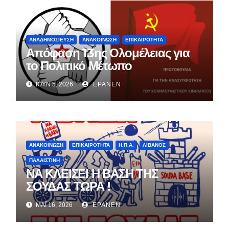
ΑΝΑΔΗΜΟΣΊΕΥΣΗ
ΑΝΑΚΟΊΝΩΣΗ
ΕΠΙΚΑΙΡΌΤΗΤΑ
Απόφαση 13ης Ολομέλειας για
το Πολιτικό Μέτωπο
ΙΟΎΝ 5, 2026
EPANEN
ΑΝΑΚΟΊΝΩΣΗ
ΕΠΙΚΑΙΡΌΤΗΤΑ
Η.Π.Α.
ΛΊΒΑΝΟΣ
ΠΑΛΑΙΣΤΊΝΗ
ΝΑ ΚΛΕΙΣΕΙ Η ΒΑΣΗ ΤΗΣ
ΣΟΥΔΑΣ ΤΩΡΑ !
ΜΆΙ 16, 2026
EPANEN