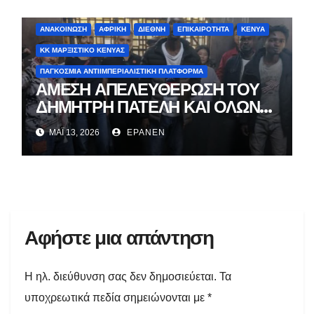
ΑΝΑΚΟΊΝΩΣΗ
ΑΦΡΙΚΉ
ΔΙΕΘΝΉ
ΕΠΙΚΑΙΡΌΤΗΤΑ
ΚΈΝΥΑ
ΚΚ ΜΑΡΞΙΣΤΙΚΌ ΚΈΝΥΑΣ
ΠΑΓΚΌΣΜΙΑ ΑΝΤΙΙΜΠΕΡΙΑΛΙΣΤΙΚΉ ΠΛΑΤΦΌΡΜΑ
ΑΜΕΣΗ ΑΠΕΛΕΥΘΕΡΩΣΗ ΤΟΥ
ΔΗΜΗΤΡΗ ΠΑΤΕΛΗ ΚΑΙ ΟΛΩΝ
ΤΩΝ ΣΥΝΤΡΟΦΩΝ ΜΑΣ
ΜΆΙ 13, 2026
EPANEN
Αφήστε μια απάντηση
Η ηλ. διεύθυνση σας δεν δημοσιεύεται.
Τα
υποχρεωτικά πεδία σημειώνονται με
*