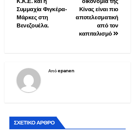
Κ.Κ.Ε. και η
οικονομία της
Συμμαχία Φιγκέρα-
Κίνας είναι πιο
Μάρκες στη
αποτελεσματική
Βενεζουέλα.
από τον
καπιταλισμό
Από
epanen
ΣΧΕΤΙΚΌ ΆΡΘΡΟ