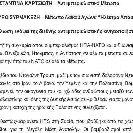
ΤΑΝΤΙΝΑ ΚΑΡΤΣΙΩΤΗ – Αντιιμπεριαλιστικό Μέτωπο
ΡΩ ΣΥΡΜΑΚΕΖΗ – Μέτωπο Λαϊκού Αγώνα “Ηλέκτρα Αποσ
λωση ενόψει της διεθνής αντιιμπεριαλιστικής κινητοποιήση
τή τη συγκυρία όπου ο ιμπεριαλισμός ΗΠΑ-ΝΑΤΟ και ο Σιωνισμός
, Βενεζουέλα, Ντονμπας, η Αντίσταση σε όλα τα μέτωπα συνεχ
ια την ήττα του ΝΑΤΟ σε όλα τα Μέτωπα.
έδιο του Ντόναλντ Τραμπ, μαζί με τον σιωνιστή δολοφόνο Νετα
φαγές στο Ιράν, το Λίβανο, την Υεμένη και την Παλαιστίνη. Β
αμενεϊ, την οικογένεια του και χιλιάδες ανθρώπους μεταξύ τω
αλαιστίνης και όλης της Δυτικής Ασίας σε «ριβιέρα» για τα μο
ρονη κατοχή της ηρωικής Παλαιστίνης συνεχίζεται.
αθεστώς-μαριονέτα HTS στη Συρία, που ιδρύθηκε από τις χ
δίου για τη Μεγάλη Μέση Ανατολή». Οι βομβαρδισμοί από 