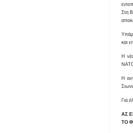
εντοπ
Στη Β
αποκλ
Υπάρ
και ε
Η νέα
ΝΑΤΟ-
Η αν
Σιωνι
Για ό
ΑΣ Ε
ΤΟ Φ