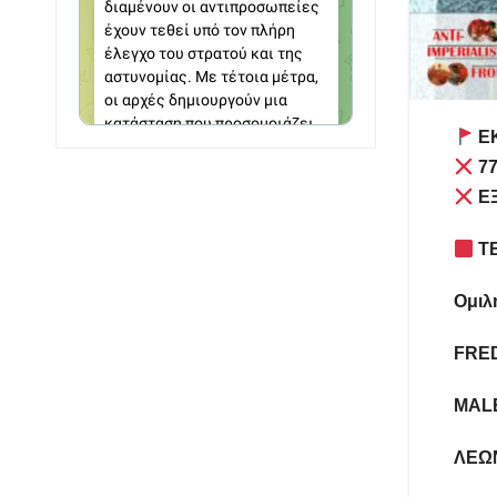
ΕΚ
77
ΕΞ
ΤΕ
Ομιλη
FRED
MALE
ΛΕΩΝ