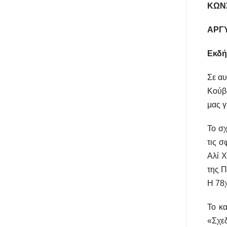
ΚΩΝΣ
ΑΡΓΥ
Εκδή
Σε αυ
Κούβα
μας γ
Το σχ
τις σ
Αλί Χ
της Π
Η 78χ
Το κ
«Σχε