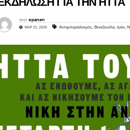
ΕΚΔΗΛΩΣΗ ΓΙΑ ΤΗΝ ΗΤΤΑ 
Από
epanen
,
,
,
Αντιιμπεριαλισμός
Βενεζουέλα
Ιράν
Ν
ΜΑΡ 31, 2026