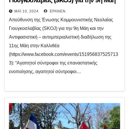
Γιουγκοσλαβίας (SKOJ) για την 9η Μάη
ΜΆΙ 10, 2024
EPANEN
Απεύθυνση της Ένωσης Κομμουνιστικής Νεολαίας
Γιουγκοσλαβίας (SKOJ) για την 9η Μάη και την
Αντιφασιστική – αντιιμπεριαλιστική διαδήλωση της
11ης Μάη στην Καλλιθέα
(https://www.facebook.com/events/151956837525713
3): “Αγαπητοί σύντροφοι της επαναστατικής
ενοποίησης, αγαπητοί σύντροφοι…